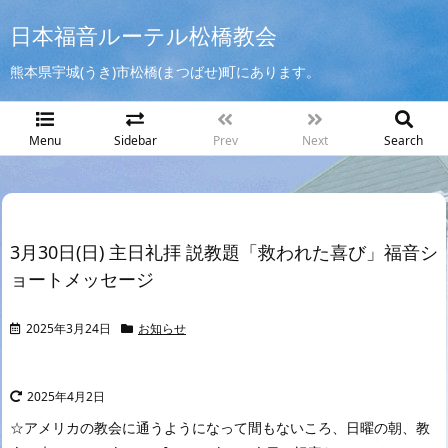
日本福音ルーテル松橋教会
熊本県宇城(うき)市松橋(まつばせ)町にあります。
Menu
Sidebar
Prev
Next
Search
3月30日(日) 主日礼拝 説教題「救われた喜び」福音シ
ョートメッセージ
2025年3月24日
お知らせ
2025年4月2日
☆アメリカの教会に通うようになって間もないころ、日曜の朝、教