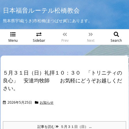
日本福音ルーテル松橋教会
熊本県宇城(うき)市松橋(まつばせ)町にあります。
Menu
Sidebar
Prev
Next
Search
５月３１日（日）礼拝１０：３０ 「トリニティの
良心」 安達均牧師 お気軽にどうぞお越しくだ
さい。
2026年5月25日
お知らせ
記事を読む
５月３１日（日） ...